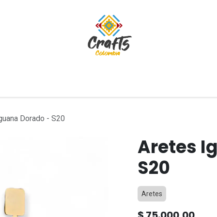
tivos
Blog
guana Dorado - S20
Aretes I
S20
Aretes
$
75.000,00