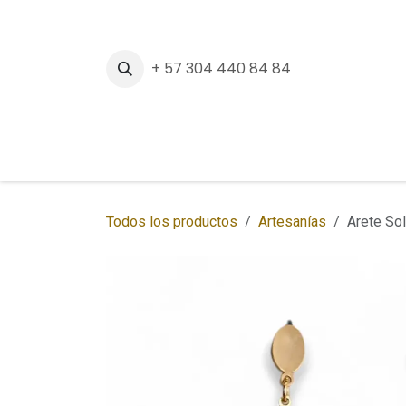
Ir al contenido
+ 57 304 440 84 84
Inicio
Tienda
Sedes
Regalos Corpora
Todos los productos
Artesanías
Arete Sol