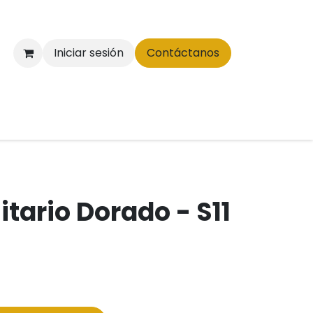
Iniciar sesión
Contáctanos
itario Dorado - S11