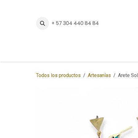
Ir al contenido
+ 57 304 440 84 84
Inicio
Tienda
Sedes
Regalos Corpora
Todos los productos
Artesanías
Arete Sol