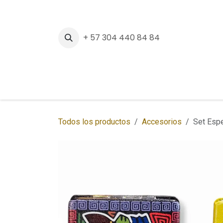
Ir al contenido
+ 57 304 440 84 84
Inicio
Tienda
Sedes
Regalos Corpora
Todos los productos
Accesorios
Set Esp