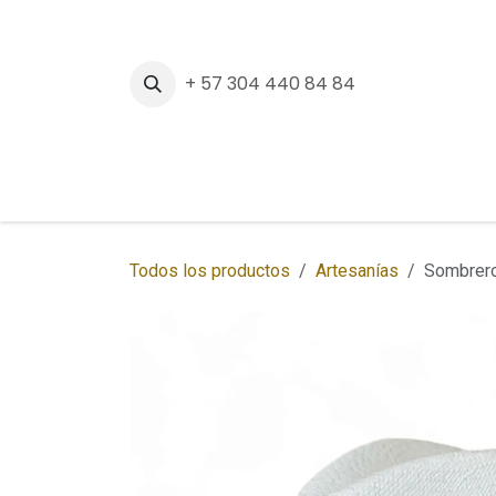
Ir al contenido
+ 57 304 440 84 84
Inicio
Tienda
Sedes
Regalos Corpora
Todos los productos
Artesanías
Sombrero