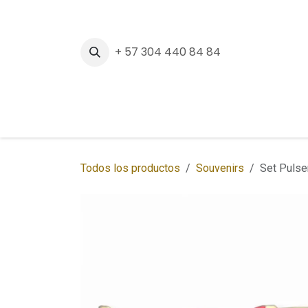
Ir al contenido
+ 57 304 440 84 84
Inicio
Tienda
Sedes
Regalos Corpora
Todos los productos
Souvenirs
Set Pulse